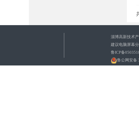
淄博高新技术
建议电脑屏幕分辨
鲁ICP备050351
鲁公网安备 37