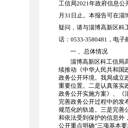
工信局
202
1
年政府信息公
月31日止。本报告可在淄博高新区
疑问，请与
淄博
高新区科
话：
0533-3580481，电子邮
一
、总体情况
淄博高新区科工信局
续
推动《
中华人民共和国
政务公开环境
。我局成立
重要位置
。二是认真落实
政务公开实施方案》、《
完善
政务公开过程中的发
规范化的轨道。
三是
完善
和依法受到保护的信息外
公开重点明确”三项基本要