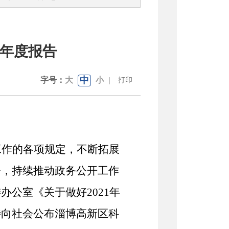
作年度报告
中
字号：
大
小
|
打印
工作的
各项规定，
不断
拓展
督，
持续推动
政务公开工作
委办公室《关于
做好
2021年
特向社会公布淄博高新区科