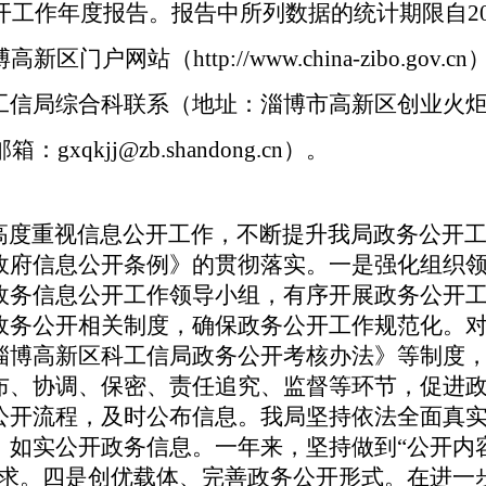
开工作年度报告。报告中所列数据的统计期限自
2
门户网站（http://www.china-zibo.go
工信局综合科联系（地址：
淄博市高新区创业火
箱：gxqkjj@zb.shandong.cn）。
高度重视信息公开工作，
不断
提升
我局
政务公开
政府信息公开条例》
的
贯彻落实
。
一
是
强化组织
政务信息公开工作领导
小组
，有序开展政务公开
政务公开相关制度
，确保政务公开工作规范化
。
淄博高新区科工信局政务公开考核办法》
等制度
布、协调、保密、责任追究、监督等环节，促进
公开流程，及时公布信息
。
我局坚持依法全面真
，如实公开政务信息。一年来，坚持做到
“公开内
求。
四是
创优载体、完善政务公开形式
。
在进一