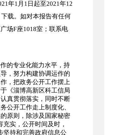
02
1
年
1月1日起至202
1
年
12
v.cn）下载。如对本报告有任何
炬广场
F座1018
室；联系电
工作的专业化能力水平，
持
领导，努力构建协调运作的
工作，把政务公开工作摆上
对于《
淄博高新区科工信局
，认真贯彻落实，同时不断
政务公开工作走上制度化、
实的原则，除涉及国家秘密
容充实，公开时间及时，
步坚持和完善政府信息公