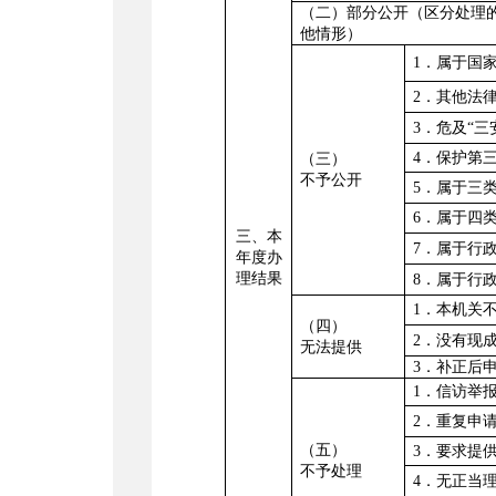
（二）部分公开（区分处理
他情形）
1
．属于国
2
．其他法
3
．危及
“
三
4
．保护第
（三）
不予公开
5
．属于三
6
．属于四
三、本
7
．属于行
年度办
理结果
8
．属于行
1
．本机关
（四）
2
．没有现
无法提供
3
．补正后
1
．信访举
2
．重复申
（五）
3
．要求提
不予处理
4
．无正当