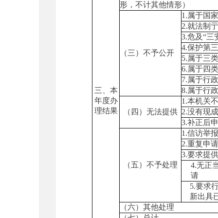
形，不计其他情形）
1.属于国
2.就法制
3.危及“
4.保护第
（三）不予公开
5.属于三
6.属于四
7.属于行
三、本
8.属于行
年度办
1.本机关
理结果
（四）无法提供
2.没有现
3.补正后
1.信访举
2.重复申
3.要求提
（五）不予处理
4.无正
请
5.要求
新出具
（六）其他处理
（七）总计