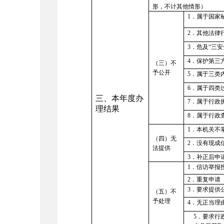
形，不计其他情形）
1．属于国家
2．其他法律
3．危及“三安
4．保护第三
（三）不
予公开
5．属于三类
6．属于四类
三、本年度办
7．属于行政
理结果
8．属于行政
1．本机关不
（四）无
2．没有现成
法提供
3．补正后申
1．信访举报
2．重复申请
3．要求提供
（五）不
予处理
4．无正当理
5．要求行