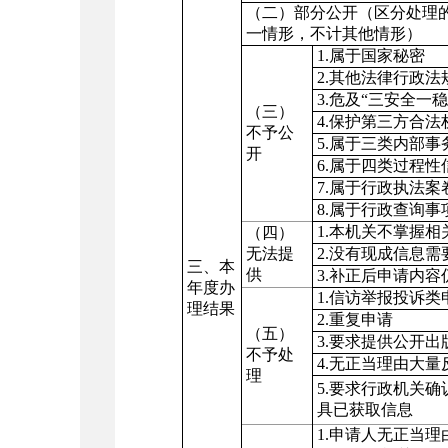
（二）部分公开（区分处理
一情形，不计其他情形）
1.
属于国家秘密
2.
其他法律行政法
3.
危及“三安全一稳
（三）
4.
保护第三方合法
不予公
5.
属于三类内部事
开
6.
属于四类过程性
7.
属于行政执法案
8.
属于行政查询事
1.
本机关不掌握相
（四）
无法提
2.
没有现成信息需
三、本
供
3.
补正后申请内容
年度办
1.
信访举报投诉类
理结果
2.
重复申请
（五）
3.
要求提供公开出
不予处
4.
无正当理由大量
理
5.
要求行政机关确
具已获取信息
1.
申请人无正当理