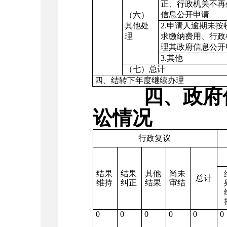
正、行政机关不再
信息公开申请
（六）
其他处
2.
申请人逾期未按
理
求缴纳费用、行政
理其政府信息公开
3.
其他
（七）总计
四、结转下年度继续办理
四、政府
讼情况
行政复议
结果
结果
其他
尚未
总计
维持
纠正
结果
审结
0
0
0
0
0
0