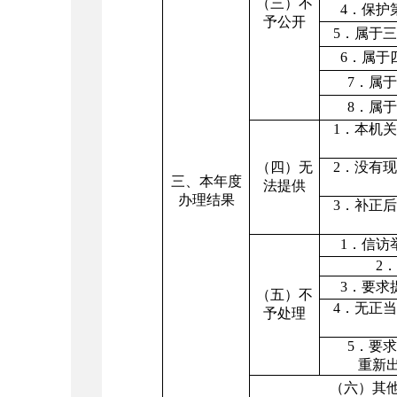
（三）不
4
．保护
予公开
5
．属于三
6
．属于
7
．属于
8
．属于
1
．本机关
（四）无
2
．没有现
三、本年度
法提供
办理结果
3
．补正后
1
．信访
2
．
3
．要求
（五）不
4
．无正当
予处理
5
．要求
重新
（六）其