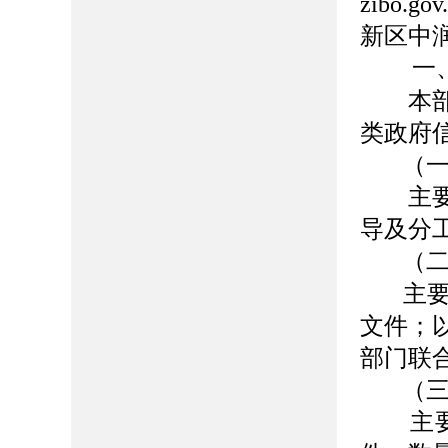
zibo.gov.
新区中润
一
本部门
类政府
（
主要包
导及分
（
主
文件
；
部门联
（
主要包