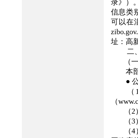
录》）
信息类
可以在
zibo.gov.
址：高新
二
（
本部门
●
（1）
（www.ch
（2
（
（