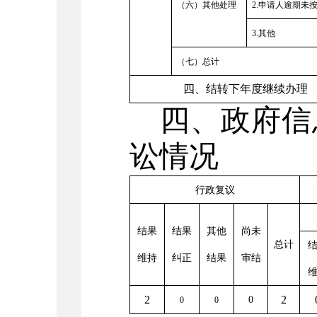
（六）其他处理
2.
申请人逾期未
3.
其他
（七）总计
四、结转下年度继续办理
四
、
政府信
讼情况
行政复议
结果
结果
其他
尚未
总计
维持
纠正
结果
审结
2
2
0
0
0