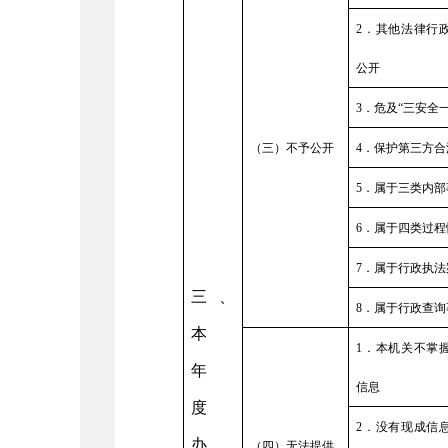
2
．其他法律行
公开
3
．危及
“
三安全
（三）不予公开
4
．保护第三方合
5
．属于三类内部
6
．属于四类过程
7
．属于行政执法
三、
8
．属于行政查询
本
1
．本机关不掌
年
信息
度
2
．没有现成信
办
（四）无法提供