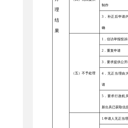
制作
理
3
．补正后申请
结
确
果
1
．信访举报投诉
2
．重复申请
3
．要求提供公开
（五）不予处理
4
．无正当理由
请
5
．要求行政机
新出具已获取信
1.
申请人无正当