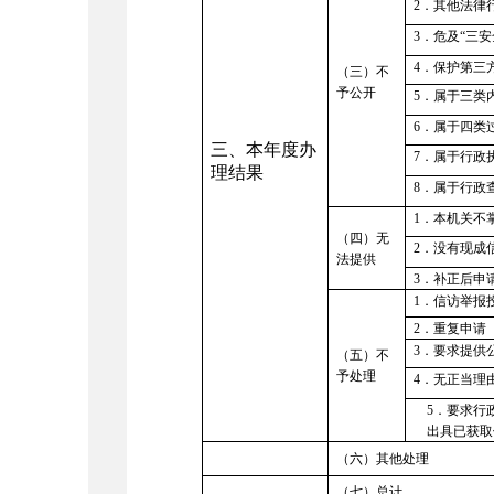
2
．其他法律
3
．危及“三安
4
．保护第三
（三）不
予公开
5
．属于三类
6
．属于四类
三、本年度办
7
．属于行政
理结果
8
．属于行政
1
．本机关不
（四）无
2
．没有现成
法提供
3
．补正后申
1
．信访举报
2
．重复申请
3
．要求提供
（五）
不
予处理
4
．无正当理
5
．要求行
出具已获取
（六）其他处理
（七）总计