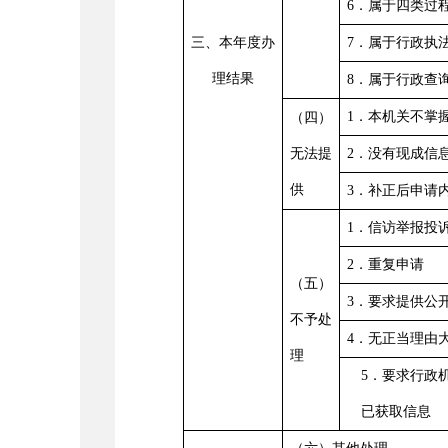
6
．属于四类过
三、本年度办
7
．属于行政执
理结果
8
．属于行政查
1
．本机关不掌
（四）
无法提
2
．没有现成信
供
3
．补正后申请
1
．信访举报投
2
．重复申请
（五）
3
．要求提供公
不予处
4
．无正当理由
理
5
．要求行政
已获取信息