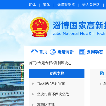
简体
|
繁体
|
无障碍浏览
|
进入关怀版
|
首页
走进高新
要闻动态
首页
>
专题专栏
>
高新区史志
专题专栏
“反邪教”系列宣传
坚决打赢环保攻坚战
高新区党建