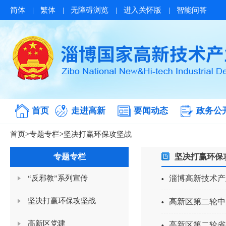
简体
|
繁体
|
无障碍浏览
|
进入关怀版
|
智能问答
首页
走进高新
要闻动态
政务公
首页
>
专题专栏
>
坚决打赢环保攻坚战
专题专栏
坚决打赢环保
“反邪教”系列宣传
淄博高新技术产
坚决打赢环保攻坚战
高新区第二轮中
高新区党建
高新区第二轮省