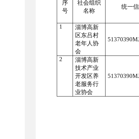
序
社会组织
统一信
号
名称
1
淄博高新
区东吕村
51370390M
老年人协
会
2
淄博高新
技术产业
开发区养
51370390M
老服务行
业协会