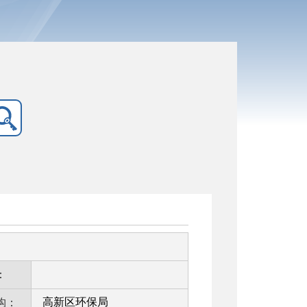
：
高新区环保局
构：