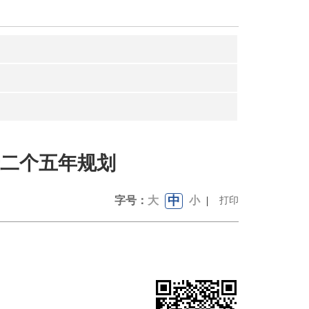
二个五年规划
中
字号：
大
小
|
打印