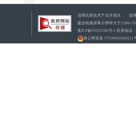
淄博高新技术产业开发区 淄博
建议电脑屏幕分辨率大于1280x7
鲁ICP备05035186号-1 联系电话：0
鲁公网安备 37039002000211