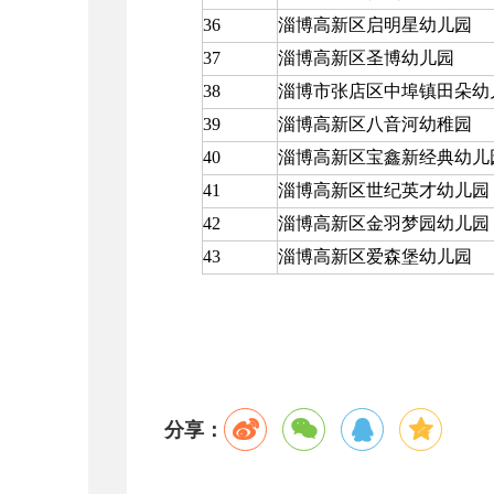
36
淄博高新区启明星幼儿园
37
淄博高新区圣博幼儿园
38
淄博市张店区中埠镇田朵幼
39
淄博高新区八音河幼稚园
40
淄博高新区宝鑫新经典幼儿
41
淄博高新区世纪英才幼儿园
42
淄博高新区金羽梦园幼儿园
43
淄博高新区爱森堡幼儿园
分享：