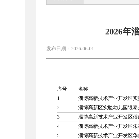
2026
发布日期：2026-06-01
序号
名称
1
淄博高新技术产业开发区实
2
淄博高新区实验幼儿园银泰
3
淄博高新技术产业开发区傅
4
淄博高新技术产业开发区朱
5
淄博高新技术产业开发区华