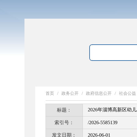
首页
/
政务公开
/
政府信息公开
/
社会公益
2026年淄博高新区幼
标题：
索引号：
/2026-5585139
发文日期：
2026-06-01