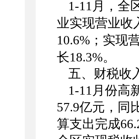
1-
11
月，全
业实现营业收
10.
6
%；实现
长
18.
3
%。
五、
财税
收
1
-11
月份高
57.9
亿元，
同
算支出完成
66.