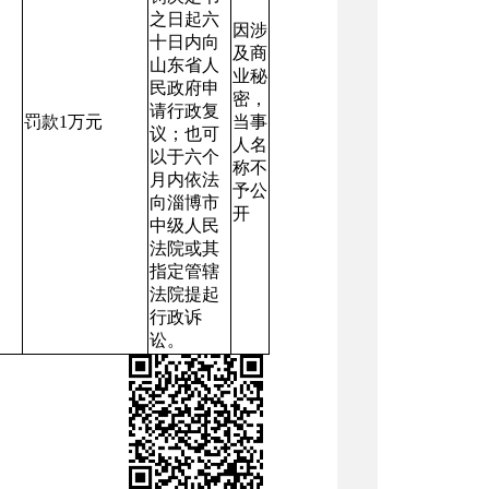
之日起六
因涉
十日内向
及商
山东省人
业秘
民政府申
密，
请行政复
罚款
1
万元
当事
议；也可
人名
以于六个
称不
月内依法
予公
向淄博市
开
中级人民
法院或其
指定管辖
法院提起
行政诉
讼。