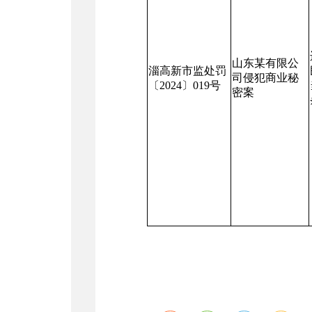
山东某有限公
淄高新市监处罚
司侵犯商业秘
〔
202
4
〕
019
号
密案