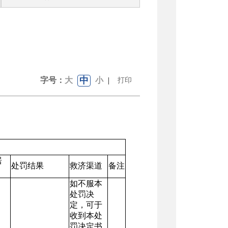
中
字号：
大
小
|
打印
居
处罚结果
救济渠道
备注
如不服本
处罚决
定，可于
收到本处
罚决定书